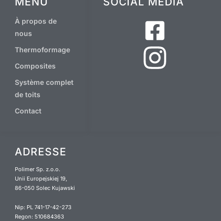
MENU
SOCIAL MEDIA
À propos de
nous
Thermoformage
Composites
Système complet
de toits
Contact
ADRESSE
Polimer Sp. z.o.o.
Unii Europejskiej 19,
86-050 Solec Kujawski
Nip: PL 741-17-42-273
Regon: 510684363